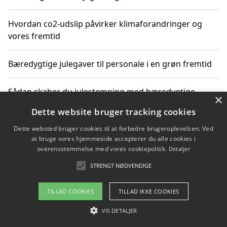
Hvordan co2-udslip påvirker klimaforandringer og
vores fremtid
Bæredygtige julegaver til personale i en grøn fremtid
Sådan skaber du julestemning med bæredygtige
×
adventsgaver til ældre
Dette website bruger tracking cookies
Dette websted bruger cookies til at forbedre brugeroplevelsen. Ved
Sådan skaber du et bæredygtigt hjem med familien i
at bruge vores hjemmeside accepterer du alle cookies i
fokus
overensstemmelse med vores cookiepolitik.
Detaljer
STRENGT NØDVENDIGE
Copyright 2026 - Pilanto Aps
TILLAD COOKIES
TILLAD IKKE COOKIES
Om / kontakt
Blog
Betingelser
VIS DETALJER