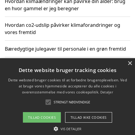
Hvordan klimaændringer kan påvirke din alder: brug
en hvor gammel er jeg beregner
Hvordan co2-udslip påvirker klimaforandringer og
vores fremtid
Bæredygtige julegaver til personale i en grøn fremtid
×
Sådan skaber du julestemning med bæredygtige
Dette website bruger tracking cookies
adventsgaver til ældre
Dette websted bruger cookies til at forbedre brugeroplevelsen. Ved
at bruge vores hjemmeside accepterer du alle cookies i
Sådan skaber du et bæredygtigt hjem med familien i
overensstemmelse med vores cookiepolitik.
Detaljer
fokus
STRENGT NØDVENDIGE
TILLAD COOKIES
TILLAD IKKE COOKIES
Copyright 2026 - Pilanto Aps
VIS DETALJER
Om / kontakt
Blog
Betingelser