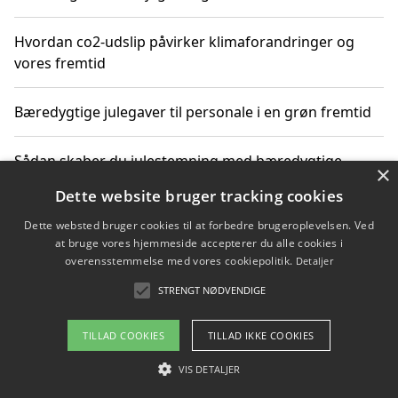
Hvordan co2-udslip påvirker klimaforandringer og
vores fremtid
Bæredygtige julegaver til personale i en grøn fremtid
Sådan skaber du julestemning med bæredygtige
×
adventsgaver til ældre
Dette website bruger tracking cookies
Dette websted bruger cookies til at forbedre brugeroplevelsen. Ved
Sådan skaber du et bæredygtigt hjem med familien i
at bruge vores hjemmeside accepterer du alle cookies i
fokus
overensstemmelse med vores cookiepolitik.
Detaljer
STRENGT NØDVENDIGE
Copyright 2026 - Pilanto Aps
TILLAD COOKIES
TILLAD IKKE COOKIES
Om / kontakt
Blog
Betingelser
VIS DETALJER