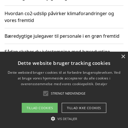
Hvordan co2-udslip påvirker klimaforandringer og
vores fremtid
Bæredygtige julegaver til personale i en grøn fremtid
Sådan skaber du julestemning med bæredygtige
×
adventsgaver til ældre
Dette website bruger tracking cookies
Dette websted bruger cookies til at forbedre brugeroplevelsen. Ved
Sådan skaber du et bæredygtigt hjem med familien i
at bruge vores hjemmeside accepterer du alle cookies i
fokus
overensstemmelse med vores cookiepolitik.
Detaljer
STRENGT NØDVENDIGE
Copyright 2026 - Pilanto Aps
TILLAD COOKIES
TILLAD IKKE COOKIES
Om / kontakt
Blog
Betingelser
VIS DETALJER