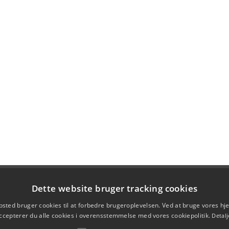
Dette website bruger tracking cookies
sted bruger cookies til at forbedre brugeroplevelsen. Ved at bruge vores 
ccepterer du alle cookies i overensstemmelse med vores cookiepolitik.
Detalj