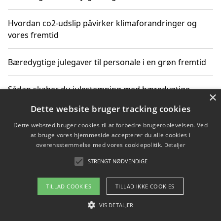
Hvordan co2-udslip påvirker klimaforandringer og
vores fremtid
Bæredygtige julegaver til personale i en grøn fremtid
Sådan skaber du julestemning med bæredygtige
×
adventsgaver til ældre
Dette website bruger tracking cookies
Dette websted bruger cookies til at forbedre brugeroplevelsen. Ved
Sådan skaber du et bæredygtigt hjem med familien i
at bruge vores hjemmeside accepterer du alle cookies i
fokus
overensstemmelse med vores cookiepolitik.
Detaljer
STRENGT NØDVENDIGE
Copyright 2026 - Pilanto Aps
TILLAD COOKIES
TILLAD IKKE COOKIES
Om / kontakt
Blog
Betingelser
VIS DETALJER