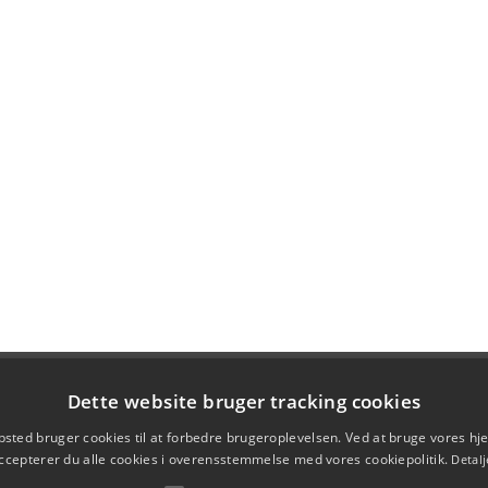
Dette website bruger tracking cookies
sted bruger cookies til at forbedre brugeroplevelsen. Ved at bruge vores 
ccepterer du alle cookies i overensstemmelse med vores cookiepolitik.
Detalj