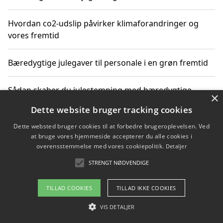
Hvordan co2-udslip påvirker klimaforandringer og
vores fremtid
Bæredygtige julegaver til personale i en grøn fremtid
Sådan skaber du julestemning med bæredygtige
×
adventsgaver til ældre
Dette website bruger tracking cookies
Dette websted bruger cookies til at forbedre brugeroplevelsen. Ved
Sådan skaber du et bæredygtigt hjem med familien i
at bruge vores hjemmeside accepterer du alle cookies i
fokus
overensstemmelse med vores cookiepolitik.
Detaljer
STRENGT NØDVENDIGE
Copyright 2026 - Pilanto Aps
TILLAD COOKIES
TILLAD IKKE COOKIES
Om / kontakt
Blog
Betingelser
VIS DETALJER