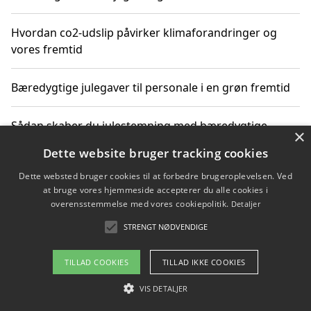
Hvordan co2-udslip påvirker klimaforandringer og
vores fremtid
Bæredygtige julegaver til personale i en grøn fremtid
Sådan skaber du julestemning med bæredygtige
×
adventsgaver til ældre
Dette website bruger tracking cookies
Dette websted bruger cookies til at forbedre brugeroplevelsen. Ved
Sådan skaber du et bæredygtigt hjem med familien i
at bruge vores hjemmeside accepterer du alle cookies i
fokus
overensstemmelse med vores cookiepolitik.
Detaljer
STRENGT NØDVENDIGE
Copyright 2026 - Pilanto Aps
TILLAD COOKIES
TILLAD IKKE COOKIES
Om / kontakt
Blog
Betingelser
VIS DETALJER