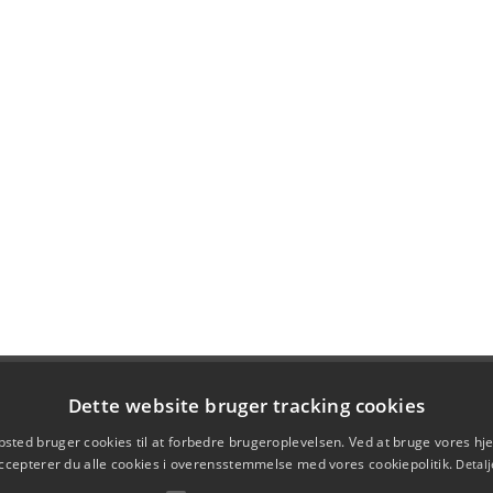
Dette website bruger tracking cookies
sted bruger cookies til at forbedre brugeroplevelsen. Ved at bruge vores 
ccepterer du alle cookies i overensstemmelse med vores cookiepolitik.
Detalj