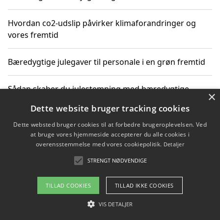
Hvordan co2-udslip påvirker klimaforandringer og
vores fremtid
Bæredygtige julegaver til personale i en grøn fremtid
Sådan skaber du julestemning med bæredygtige
×
adventsgaver til ældre
Dette website bruger tracking cookies
Dette websted bruger cookies til at forbedre brugeroplevelsen. Ved
Sådan skaber du et bæredygtigt hjem med familien i
at bruge vores hjemmeside accepterer du alle cookies i
fokus
overensstemmelse med vores cookiepolitik.
Detaljer
STRENGT NØDVENDIGE
Copyright 2026 - Pilanto Aps
TILLAD COOKIES
TILLAD IKKE COOKIES
Om / kontakt
Blog
Betingelser
VIS DETALJER