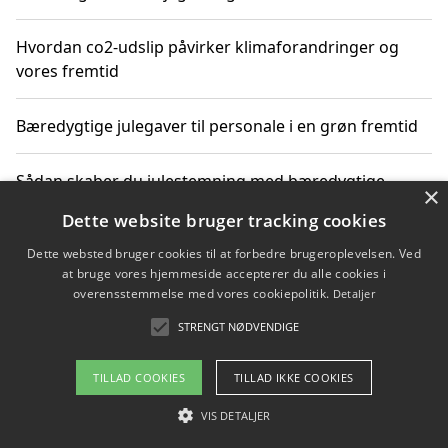
Hvordan co2-udslip påvirker klimaforandringer og
vores fremtid
Bæredygtige julegaver til personale i en grøn fremtid
Sådan skaber du julestemning med bæredygtige
×
adventsgaver til ældre
Dette website bruger tracking cookies
Dette websted bruger cookies til at forbedre brugeroplevelsen. Ved
Sådan skaber du et bæredygtigt hjem med familien i
at bruge vores hjemmeside accepterer du alle cookies i
fokus
overensstemmelse med vores cookiepolitik.
Detaljer
STRENGT NØDVENDIGE
Copyright 2026 - Pilanto Aps
TILLAD COOKIES
TILLAD IKKE COOKIES
Om / kontakt
Blog
Betingelser
VIS DETALJER