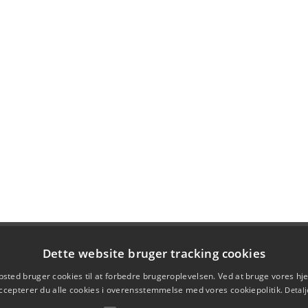
Dette website bruger tracking cookies
sted bruger cookies til at forbedre brugeroplevelsen. Ved at bruge vores 
ccepterer du alle cookies i overensstemmelse med vores cookiepolitik.
Detalj