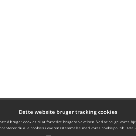
Dette website bruger tracking cookies
sted bruger cookies til at forbedre brugeroplevelsen. Ved at bruge vores 
ccepterer du alle cookies i overensstemmelse med vores cookiepolitik.
Detalj