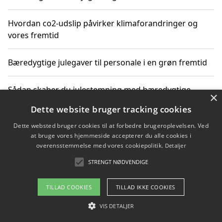
Hvordan co2-udslip påvirker klimaforandringer og
vores fremtid
Bæredygtige julegaver til personale i en grøn fremtid
Sådan skaber du julestemning med bæredygtige
×
adventsgaver til ældre
Dette website bruger tracking cookies
Dette websted bruger cookies til at forbedre brugeroplevelsen. Ved
Sådan skaber du et bæredygtigt hjem med familien i
at bruge vores hjemmeside accepterer du alle cookies i
fokus
overensstemmelse med vores cookiepolitik.
Detaljer
STRENGT NØDVENDIGE
Copyright 2026 - Pilanto Aps
TILLAD COOKIES
TILLAD IKKE COOKIES
Om / kontakt
Blog
Betingelser
VIS DETALJER