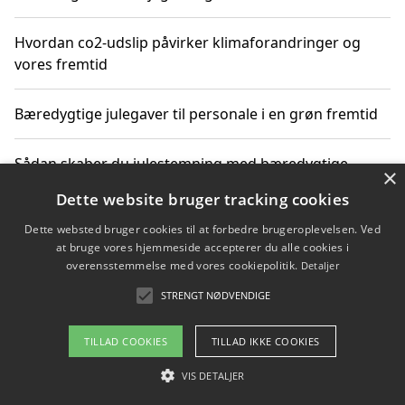
Hvordan co2-udslip påvirker klimaforandringer og
vores fremtid
Bæredygtige julegaver til personale i en grøn fremtid
Sådan skaber du julestemning med bæredygtige
×
adventsgaver til ældre
Dette website bruger tracking cookies
Dette websted bruger cookies til at forbedre brugeroplevelsen. Ved
Sådan skaber du et bæredygtigt hjem med familien i
at bruge vores hjemmeside accepterer du alle cookies i
fokus
overensstemmelse med vores cookiepolitik.
Detaljer
STRENGT NØDVENDIGE
Copyright 2026 - Pilanto Aps
TILLAD COOKIES
TILLAD IKKE COOKIES
Om / kontakt
Blog
Betingelser
VIS DETALJER