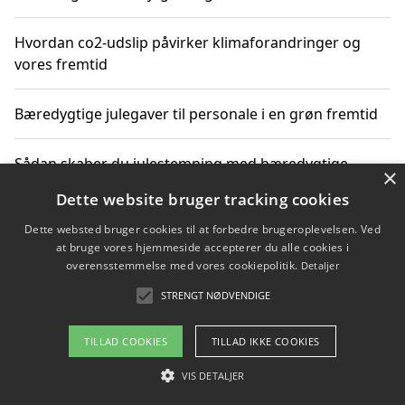
Hvordan co2-udslip påvirker klimaforandringer og
vores fremtid
Bæredygtige julegaver til personale i en grøn fremtid
Sådan skaber du julestemning med bæredygtige
×
adventsgaver til ældre
Dette website bruger tracking cookies
Dette websted bruger cookies til at forbedre brugeroplevelsen. Ved
Sådan skaber du et bæredygtigt hjem med familien i
at bruge vores hjemmeside accepterer du alle cookies i
fokus
overensstemmelse med vores cookiepolitik.
Detaljer
STRENGT NØDVENDIGE
Copyright 2026 - Pilanto Aps
TILLAD COOKIES
TILLAD IKKE COOKIES
Om / kontakt
Blog
Betingelser
VIS DETALJER