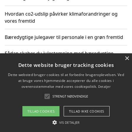
Hvordan co2-udslip påvirker klimaforandringer og
vores fremtid
Bæredygtige julegaver til personale i en grøn fremtid
Sådan skaber du julestemning med bæredygtige
×
adventsgaver til ældre
Dette website bruger tracking cookies
Dette websted bruger cookies til at forbedre brugeroplevelsen. Ved
Sådan skaber du et bæredygtigt hjem med familien i
at bruge vores hjemmeside accepterer du alle cookies i
fokus
overensstemmelse med vores cookiepolitik.
Detaljer
STRENGT NØDVENDIGE
Copyright 2026 - Pilanto Aps
TILLAD COOKIES
TILLAD IKKE COOKIES
Om / kontakt
Blog
Betingelser
VIS DETALJER