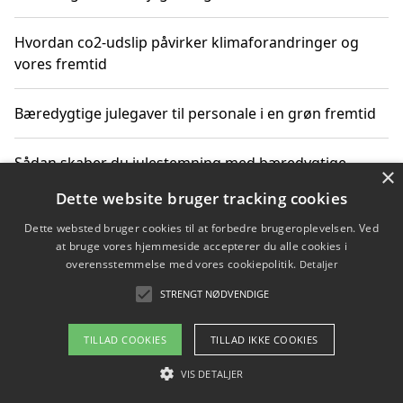
Hvordan co2-udslip påvirker klimaforandringer og
vores fremtid
Bæredygtige julegaver til personale i en grøn fremtid
Sådan skaber du julestemning med bæredygtige
×
adventsgaver til ældre
Dette website bruger tracking cookies
Dette websted bruger cookies til at forbedre brugeroplevelsen. Ved
Sådan skaber du et bæredygtigt hjem med familien i
at bruge vores hjemmeside accepterer du alle cookies i
fokus
overensstemmelse med vores cookiepolitik.
Detaljer
STRENGT NØDVENDIGE
Copyright 2026 - Pilanto Aps
TILLAD COOKIES
TILLAD IKKE COOKIES
Om / kontakt
Blog
Betingelser
VIS DETALJER