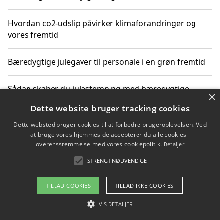
Hvordan co2-udslip påvirker klimaforandringer og
vores fremtid
Bæredygtige julegaver til personale i en grøn fremtid
Sådan skaber du julestemning med bæredygtige
×
adventsgaver til ældre
Dette website bruger tracking cookies
Dette websted bruger cookies til at forbedre brugeroplevelsen. Ved
Sådan skaber du et bæredygtigt hjem med familien i
at bruge vores hjemmeside accepterer du alle cookies i
fokus
overensstemmelse med vores cookiepolitik.
Detaljer
STRENGT NØDVENDIGE
Copyright 2026 - Pilanto Aps
TILLAD COOKIES
TILLAD IKKE COOKIES
Om / kontakt
Blog
Betingelser
VIS DETALJER