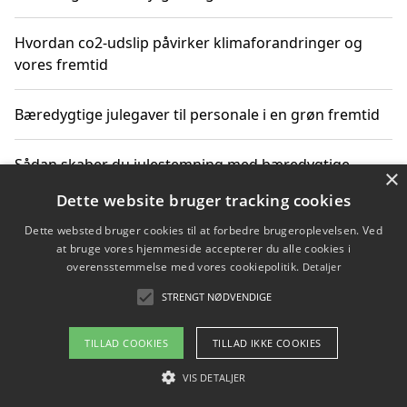
Hvordan co2-udslip påvirker klimaforandringer og
vores fremtid
Bæredygtige julegaver til personale i en grøn fremtid
Sådan skaber du julestemning med bæredygtige
×
adventsgaver til ældre
Dette website bruger tracking cookies
Dette websted bruger cookies til at forbedre brugeroplevelsen. Ved
Sådan skaber du et bæredygtigt hjem med familien i
at bruge vores hjemmeside accepterer du alle cookies i
fokus
overensstemmelse med vores cookiepolitik.
Detaljer
STRENGT NØDVENDIGE
Copyright 2026 - Pilanto Aps
TILLAD COOKIES
TILLAD IKKE COOKIES
Om / kontakt
Blog
Betingelser
VIS DETALJER