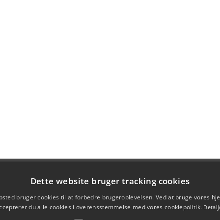
Dette website bruger tracking cookies
sted bruger cookies til at forbedre brugeroplevelsen. Ved at bruge vores 
ccepterer du alle cookies i overensstemmelse med vores cookiepolitik.
Detalj