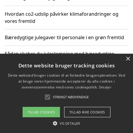
Hvordan co2-udslip påvirker klimaforandringer og
vores fremtid
Bæredygtige julegaver til personale i en grøn fremtid
Sådan skaber du julestemning med bæredygtige
×
adventsgaver til ældre
Dette website bruger tracking cookies
Dette websted bruger cookies til at forbedre brugeroplevelsen. Ved
Sådan skaber du et bæredygtigt hjem med familien i
at bruge vores hjemmeside accepterer du alle cookies i
fokus
overensstemmelse med vores cookiepolitik.
Detaljer
STRENGT NØDVENDIGE
Copyright 2026 - Pilanto Aps
TILLAD COOKIES
TILLAD IKKE COOKIES
Om / kontakt
Blog
Betingelser
VIS DETALJER