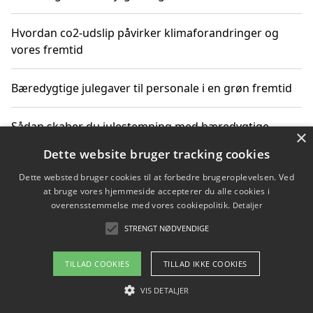
Hvordan co2-udslip påvirker klimaforandringer og
vores fremtid
Bæredygtige julegaver til personale i en grøn fremtid
Sådan skaber du julestemning med bæredygtige
×
adventsgaver til ældre
Dette website bruger tracking cookies
Dette websted bruger cookies til at forbedre brugeroplevelsen. Ved
Sådan skaber du et bæredygtigt hjem med familien i
at bruge vores hjemmeside accepterer du alle cookies i
fokus
overensstemmelse med vores cookiepolitik.
Detaljer
STRENGT NØDVENDIGE
Copyright 2026 - Pilanto Aps
TILLAD COOKIES
TILLAD IKKE COOKIES
Om / kontakt
Blog
Betingelser
VIS DETALJER