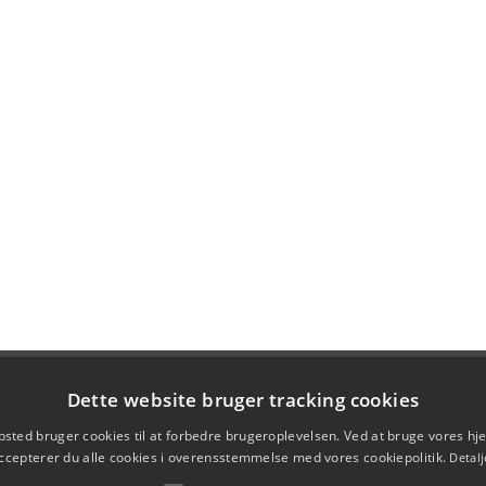
Dette website bruger tracking cookies
sted bruger cookies til at forbedre brugeroplevelsen. Ved at bruge vores 
ccepterer du alle cookies i overensstemmelse med vores cookiepolitik.
Detalj