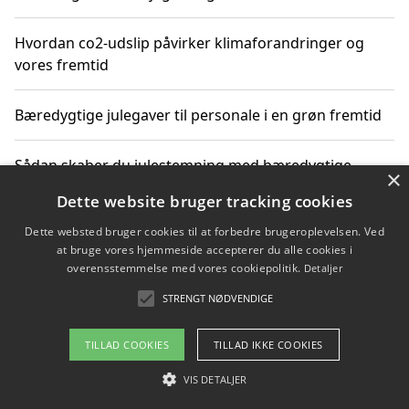
Hvordan co2-udslip påvirker klimaforandringer og
vores fremtid
Bæredygtige julegaver til personale i en grøn fremtid
Sådan skaber du julestemning med bæredygtige
×
adventsgaver til ældre
Dette website bruger tracking cookies
Dette websted bruger cookies til at forbedre brugeroplevelsen. Ved
Sådan skaber du et bæredygtigt hjem med familien i
at bruge vores hjemmeside accepterer du alle cookies i
fokus
overensstemmelse med vores cookiepolitik.
Detaljer
STRENGT NØDVENDIGE
Copyright 2026 - Pilanto Aps
TILLAD COOKIES
TILLAD IKKE COOKIES
Om / kontakt
Blog
Betingelser
VIS DETALJER