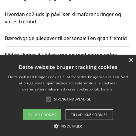
Hvordan co2-udslip påvirker klimaforandringer og
vores fremtid
Bæredygtige julegaver til personale i en grøn fremtid
Sådan skaber du julestemning med bæredygtige
×
adventsgaver til ældre
Dette website bruger tracking cookies
Dette websted bruger cookies til at forbedre brugeroplevelsen. Ved
Sådan skaber du et bæredygtigt hjem med familien i
at bruge vores hjemmeside accepterer du alle cookies i
fokus
overensstemmelse med vores cookiepolitik.
Detaljer
STRENGT NØDVENDIGE
Copyright 2026 - Pilanto Aps
TILLAD COOKIES
TILLAD IKKE COOKIES
Om / kontakt
Blog
Betingelser
VIS DETALJER