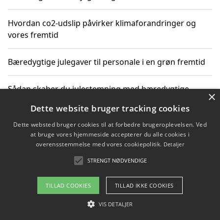
Hvordan co2-udslip påvirker klimaforandringer og
vores fremtid
Bæredygtige julegaver til personale i en grøn fremtid
Sådan skaber du julestemning med bæredygtige
×
adventsgaver til ældre
Dette website bruger tracking cookies
Dette websted bruger cookies til at forbedre brugeroplevelsen. Ved
Sådan skaber du et bæredygtigt hjem med familien i
at bruge vores hjemmeside accepterer du alle cookies i
fokus
overensstemmelse med vores cookiepolitik.
Detaljer
STRENGT NØDVENDIGE
Copyright 2026 - Pilanto Aps
TILLAD COOKIES
TILLAD IKKE COOKIES
Om / kontakt
Blog
Betingelser
VIS DETALJER