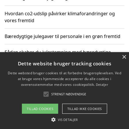
Hvordan co2-udslip påvirker klimaforandringer og
vores fremtid
Bæredygtige julegaver til personale i en grøn fremtid
Sådan skaber du julestemning med bæredygtige
×
adventsgaver til ældre
Dette website bruger tracking cookies
Dette websted bruger cookies til at forbedre brugeroplevelsen. Ved
Sådan skaber du et bæredygtigt hjem med familien i
at bruge vores hjemmeside accepterer du alle cookies i
fokus
overensstemmelse med vores cookiepolitik.
Detaljer
STRENGT NØDVENDIGE
Copyright 2026 - Pilanto Aps
TILLAD COOKIES
TILLAD IKKE COOKIES
Om / kontakt
Blog
Betingelser
VIS DETALJER