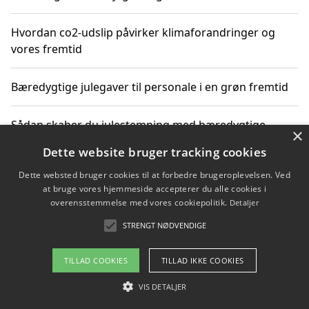
Hvordan co2-udslip påvirker klimaforandringer og
vores fremtid
Bæredygtige julegaver til personale i en grøn fremtid
Sådan skaber du julestemning med bæredygtige
×
adventsgaver til ældre
Dette website bruger tracking cookies
Dette websted bruger cookies til at forbedre brugeroplevelsen. Ved
Sådan skaber du et bæredygtigt hjem med familien i
at bruge vores hjemmeside accepterer du alle cookies i
fokus
overensstemmelse med vores cookiepolitik.
Detaljer
STRENGT NØDVENDIGE
Copyright 2026 - Pilanto Aps
TILLAD COOKIES
TILLAD IKKE COOKIES
Om / kontakt
Blog
Betingelser
VIS DETALJER