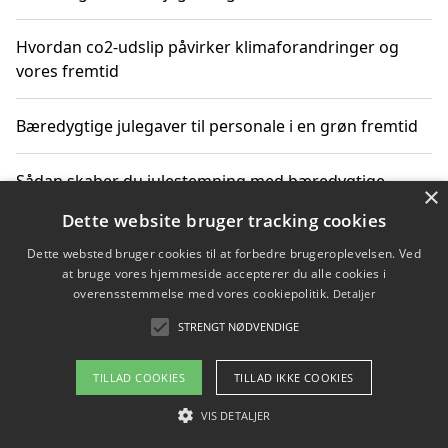
Hvordan co2-udslip påvirker klimaforandringer og
vores fremtid
Bæredygtige julegaver til personale i en grøn fremtid
Sådan skaber du julestemning med bæredygtige
×
adventsgaver til ældre
Dette website bruger tracking cookies
Dette websted bruger cookies til at forbedre brugeroplevelsen. Ved
Sådan skaber du et bæredygtigt hjem med familien i
at bruge vores hjemmeside accepterer du alle cookies i
fokus
overensstemmelse med vores cookiepolitik.
Detaljer
STRENGT NØDVENDIGE
Copyright 2026 - Pilanto Aps
TILLAD COOKIES
TILLAD IKKE COOKIES
Om / kontakt
Blog
Betingelser
VIS DETALJER