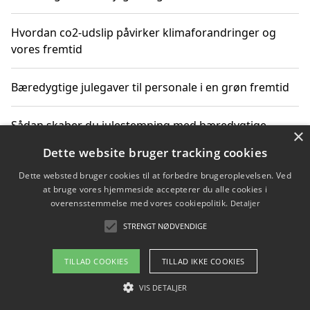
Hvordan co2-udslip påvirker klimaforandringer og
vores fremtid
Bæredygtige julegaver til personale i en grøn fremtid
Sådan skaber du julestemning med bæredygtige
×
adventsgaver til ældre
Dette website bruger tracking cookies
Dette websted bruger cookies til at forbedre brugeroplevelsen. Ved
Sådan skaber du et bæredygtigt hjem med familien i
at bruge vores hjemmeside accepterer du alle cookies i
fokus
overensstemmelse med vores cookiepolitik.
Detaljer
STRENGT NØDVENDIGE
Copyright 2026 - Pilanto Aps
TILLAD COOKIES
TILLAD IKKE COOKIES
Om / kontakt
Blog
Betingelser
VIS DETALJER