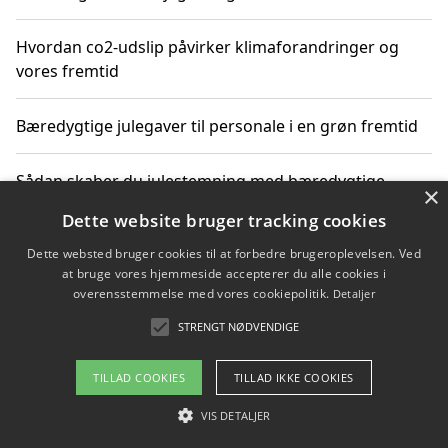
Hvordan co2-udslip påvirker klimaforandringer og
vores fremtid
Bæredygtige julegaver til personale i en grøn fremtid
Sådan skaber du julestemning med bæredygtige
×
adventsgaver til ældre
Dette website bruger tracking cookies
Dette websted bruger cookies til at forbedre brugeroplevelsen. Ved
Sådan skaber du et bæredygtigt hjem med familien i
at bruge vores hjemmeside accepterer du alle cookies i
fokus
overensstemmelse med vores cookiepolitik.
Detaljer
STRENGT NØDVENDIGE
Copyright 2026 - Pilanto Aps
TILLAD COOKIES
TILLAD IKKE COOKIES
Om / kontakt
Blog
Betingelser
VIS DETALJER