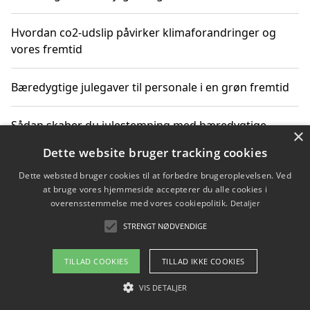
Hvordan co2-udslip påvirker klimaforandringer og
vores fremtid
Bæredygtige julegaver til personale i en grøn fremtid
Sådan skaber du julestemning med bæredygtige
×
adventsgaver til ældre
Dette website bruger tracking cookies
Dette websted bruger cookies til at forbedre brugeroplevelsen. Ved
Sådan skaber du et bæredygtigt hjem med familien i
at bruge vores hjemmeside accepterer du alle cookies i
fokus
overensstemmelse med vores cookiepolitik.
Detaljer
STRENGT NØDVENDIGE
Copyright 2026 - Pilanto Aps
TILLAD COOKIES
TILLAD IKKE COOKIES
Om / kontakt
Blog
Betingelser
VIS DETALJER