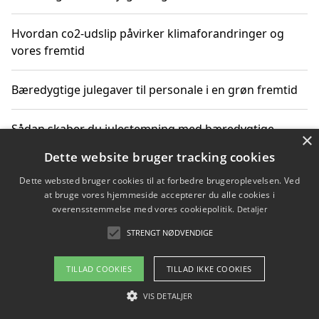
Hvordan co2-udslip påvirker klimaforandringer og
vores fremtid
Bæredygtige julegaver til personale i en grøn fremtid
Sådan skaber du julestemning med bæredygtige
×
adventsgaver til ældre
Dette website bruger tracking cookies
Dette websted bruger cookies til at forbedre brugeroplevelsen. Ved
Sådan skaber du et bæredygtigt hjem med familien i
at bruge vores hjemmeside accepterer du alle cookies i
fokus
overensstemmelse med vores cookiepolitik.
Detaljer
STRENGT NØDVENDIGE
Copyright 2026 - Pilanto Aps
TILLAD COOKIES
TILLAD IKKE COOKIES
Om / kontakt
Blog
Betingelser
VIS DETALJER