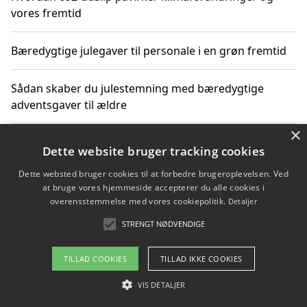
vores fremtid
Bæredygtige julegaver til personale i en grøn fremtid
Sådan skaber du julestemning med bæredygtige
adventsgaver til ældre
×
Sådan skaber du et bæredygtigt hjem med familien i
Dette website bruger tracking cookies
fokus
Dette websted bruger cookies til at forbedre brugeroplevelsen. Ved
at bruge vores hjemmeside accepterer du alle cookies i
overensstemmelse med vores cookiepolitik.
Detaljer
Copyright 2026 - Pilanto Aps
STRENGT NØDVENDIGE
Om / kontakt
Blog
Betingelser
TILLAD COOKIES
TILLAD IKKE COOKIES
VIS DETALJER