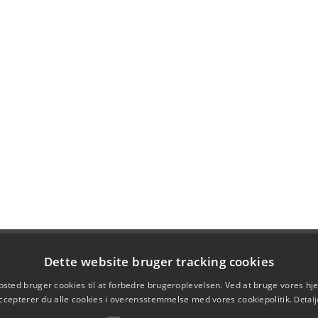
Dette website bruger tracking cookies
sted bruger cookies til at forbedre brugeroplevelsen. Ved at bruge vores 
ccepterer du alle cookies i overensstemmelse med vores cookiepolitik.
Detalj