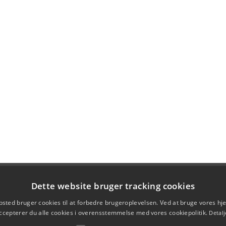
Dette website bruger tracking cookies
sted bruger cookies til at forbedre brugeroplevelsen. Ved at bruge vores 
ccepterer du alle cookies i overensstemmelse med vores cookiepolitik.
Detalj