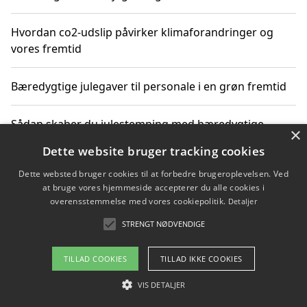
Hvordan co2-udslip påvirker klimaforandringer og
vores fremtid
Bæredygtige julegaver til personale i en grøn fremtid
Sådan skaber du julestemning med bæredygtige
×
adventsgaver til ældre
Dette website bruger tracking cookies
Dette websted bruger cookies til at forbedre brugeroplevelsen. Ved
Sådan skaber du et bæredygtigt hjem med familien i
at bruge vores hjemmeside accepterer du alle cookies i
fokus
overensstemmelse med vores cookiepolitik.
Detaljer
STRENGT NØDVENDIGE
Copyright 2026 - Pilanto Aps
TILLAD COOKIES
TILLAD IKKE COOKIES
Om / kontakt
Blog
Betingelser
VIS DETALJER