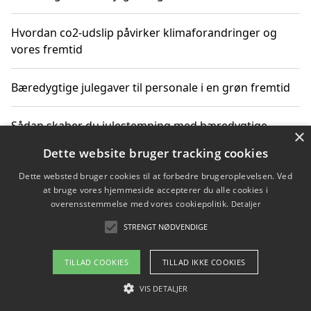
Hvordan co2-udslip påvirker klimaforandringer og
vores fremtid
Bæredygtige julegaver til personale i en grøn fremtid
Sådan skaber du julestemning med bæredygtige
×
adventsgaver til ældre
Dette website bruger tracking cookies
Dette websted bruger cookies til at forbedre brugeroplevelsen. Ved
Sådan skaber du et bæredygtigt hjem med familien i
at bruge vores hjemmeside accepterer du alle cookies i
fokus
overensstemmelse med vores cookiepolitik.
Detaljer
STRENGT NØDVENDIGE
Copyright 2026 - Pilanto Aps
TILLAD COOKIES
TILLAD IKKE COOKIES
Om / kontakt
Blog
Betingelser
VIS DETALJER