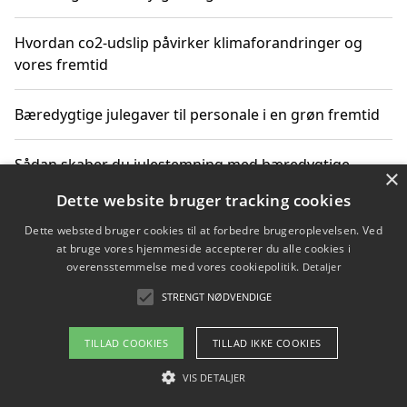
Hvordan co2-udslip påvirker klimaforandringer og
vores fremtid
Bæredygtige julegaver til personale i en grøn fremtid
Sådan skaber du julestemning med bæredygtige
×
adventsgaver til ældre
Dette website bruger tracking cookies
Dette websted bruger cookies til at forbedre brugeroplevelsen. Ved
Sådan skaber du et bæredygtigt hjem med familien i
at bruge vores hjemmeside accepterer du alle cookies i
fokus
overensstemmelse med vores cookiepolitik.
Detaljer
STRENGT NØDVENDIGE
Copyright 2026 - Pilanto Aps
TILLAD COOKIES
TILLAD IKKE COOKIES
Om / kontakt
Blog
Betingelser
VIS DETALJER