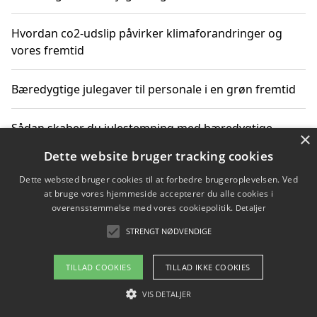
Hvordan co2-udslip påvirker klimaforandringer og
vores fremtid
Bæredygtige julegaver til personale i en grøn fremtid
Sådan skaber du julestemning med bæredygtige
×
adventsgaver til ældre
Dette website bruger tracking cookies
Dette websted bruger cookies til at forbedre brugeroplevelsen. Ved
Sådan skaber du et bæredygtigt hjem med familien i
at bruge vores hjemmeside accepterer du alle cookies i
fokus
overensstemmelse med vores cookiepolitik.
Detaljer
STRENGT NØDVENDIGE
Copyright 2026 - Pilanto Aps
TILLAD COOKIES
TILLAD IKKE COOKIES
Om / kontakt
Blog
Betingelser
VIS DETALJER