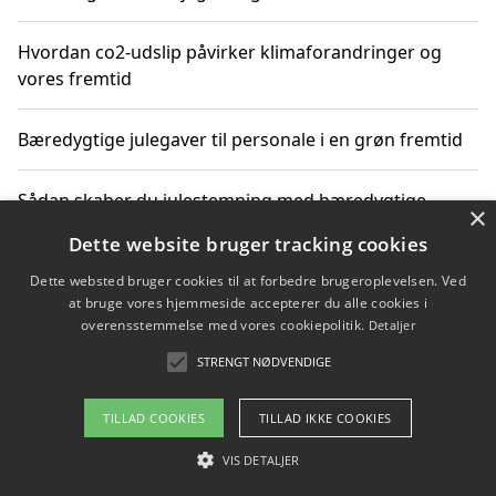
Hvordan co2-udslip påvirker klimaforandringer og
vores fremtid
Bæredygtige julegaver til personale i en grøn fremtid
Sådan skaber du julestemning med bæredygtige
×
adventsgaver til ældre
Dette website bruger tracking cookies
Dette websted bruger cookies til at forbedre brugeroplevelsen. Ved
Sådan skaber du et bæredygtigt hjem med familien i
at bruge vores hjemmeside accepterer du alle cookies i
fokus
overensstemmelse med vores cookiepolitik.
Detaljer
STRENGT NØDVENDIGE
Copyright 2026 - Pilanto Aps
TILLAD COOKIES
TILLAD IKKE COOKIES
Om / kontakt
Blog
Betingelser
VIS DETALJER