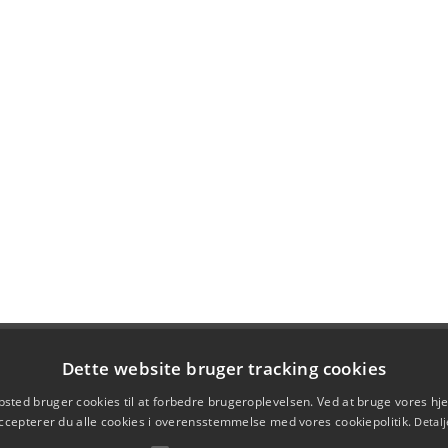
Dette website bruger tracking cookies
sted bruger cookies til at forbedre brugeroplevelsen. Ved at bruge vores 
ccepterer du alle cookies i overensstemmelse med vores cookiepolitik.
Detalj