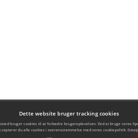
Dette website bruger tracking cookies
sted bruger cookies til at forbedre brugeroplevelsen. Ved at bruge vores 
ccepterer du alle cookies i overensstemmelse med vores cookiepolitik.
Detalj