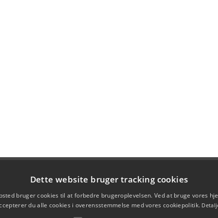
Dette website bruger tracking cookies
sted bruger cookies til at forbedre brugeroplevelsen. Ved at bruge vores 
ccepterer du alle cookies i overensstemmelse med vores cookiepolitik.
Detalj