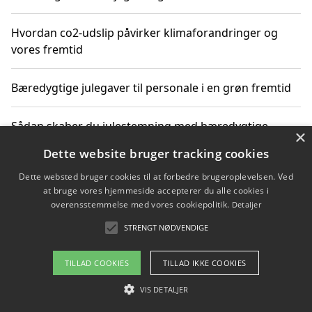
Hvordan co2-udslip påvirker klimaforandringer og
vores fremtid
Bæredygtige julegaver til personale i en grøn fremtid
Sådan skaber du julestemning med bæredygtige
×
adventsgaver til ældre
Dette website bruger tracking cookies
Dette websted bruger cookies til at forbedre brugeroplevelsen. Ved
Sådan skaber du et bæredygtigt hjem med familien i
at bruge vores hjemmeside accepterer du alle cookies i
fokus
overensstemmelse med vores cookiepolitik.
Detaljer
STRENGT NØDVENDIGE
Copyright 2026 - Pilanto Aps
TILLAD COOKIES
TILLAD IKKE COOKIES
Om / kontakt
Blog
Betingelser
VIS DETALJER