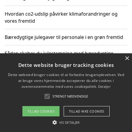
Hvordan co2-udslip påvirker klimaforandringer og
vores fremtid
Bæredygtige julegaver til personale i en grøn fremtid
Sådan skaber du julestemning med bæredygtige
×
adventsgaver til ældre
Dette website bruger tracking cookies
Dette websted bruger cookies til at forbedre brugeroplevelsen. Ved
Sådan skaber du et bæredygtigt hjem med familien i
at bruge vores hjemmeside accepterer du alle cookies i
fokus
overensstemmelse med vores cookiepolitik.
Detaljer
STRENGT NØDVENDIGE
Copyright 2026 - Pilanto Aps
TILLAD COOKIES
TILLAD IKKE COOKIES
Om / kontakt
Blog
Betingelser
VIS DETALJER