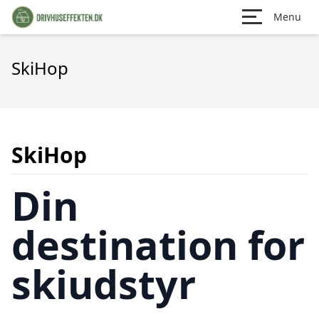
Menu
SkiHop
SkiHop
Din
destination for
skiudstyr