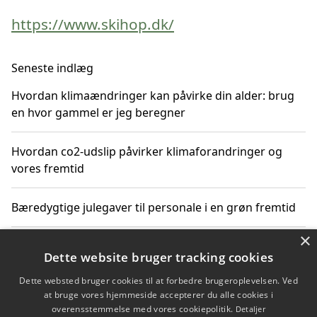
https://www.skihop.dk/
Seneste indlæg
Hvordan klimaændringer kan påvirke din alder: brug
en hvor gammel er jeg beregner
Hvordan co2-udslip påvirker klimaforandringer og
vores fremtid
Bæredygtige julegaver til personale i en grøn fremtid
×
Sådan skaber du julestemning med bæredygtige
Dette website bruger tracking cookies
adventsgaver til ældre
Dette websted bruger cookies til at forbedre brugeroplevelsen. Ved
at bruge vores hjemmeside accepterer du alle cookies i
Sådan skaber du et bæredygtigt hjem med familien i
overensstemmelse med vores cookiepolitik.
Detaljer