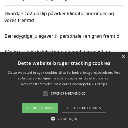
Hvordan co2-udslip påvirker klimaforandringer og
vores fremtid
Bæredygtige julegaver til personale i en grøn fremtid
Sådan skaber du julestemning med bæredygtige
×
adventsgaver til ældre
Dette website bruger tracking cookies
Dette websted bruger cookies til at forbedre brugeroplevelsen. Ved
Sådan skaber du et bæredygtigt hjem med familien i
at bruge vores hjemmeside accepterer du alle cookies i
fokus
overensstemmelse med vores cookiepolitik.
Detaljer
STRENGT NØDVENDIGE
Copyright 2026 - Pilanto Aps
TILLAD COOKIES
TILLAD IKKE COOKIES
Om / kontakt
Blog
Betingelser
VIS DETALJER